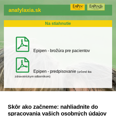
anafylaxia.sk
Na stiahnutie
Epipen - brožúra pre pacientov
Epipen - predpisovanie
(určené iba
zdravotníckym odborníkom)
späť na úvodnú stranu
Skôr ako začneme: nahliadnite do
spracovania vašich osobných údajov